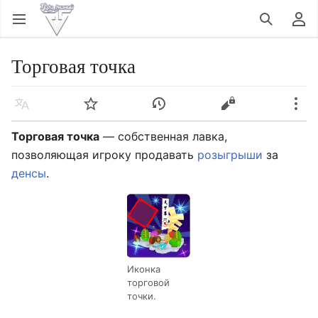
Открыть главное меню
Найти
Пользовательское меню
Торговая точка
Язык
Следить
История
Править
Ещё
Торговая точка
— собственная лавка,
позволяющая игроку продавать
розыгрыши
за
денсы
.
Иконка
торговой
точки.