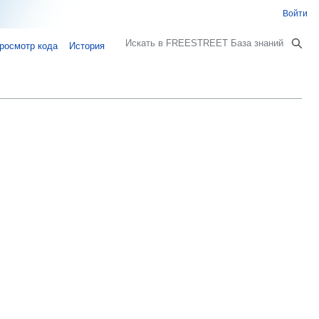
Войти
Поиск
росмотр кода
История