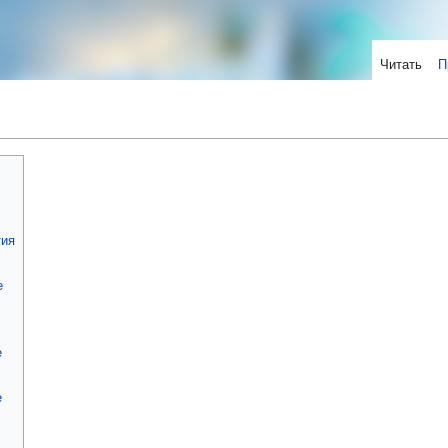
Читать
П
тия
е
е
е