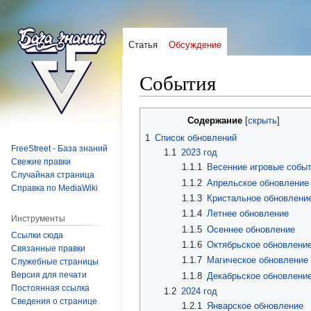
Статья
Обсуждение
События
Перейти
Перейти
Содержание
к
к
1
Список обновлений
навигации
поиску
FreeStreet - База знаний
1.1
2023 год
Свежие правки
1.1.1
Весенние игровые собы
Случайная страница
1.1.2
Апрельское обновление
Справка по MediaWiki
1.1.3
Кристальное обновлени
1.1.4
Летнее обновление
Инструменты
1.1.5
Осеннее обновление
Ссылки сюда
1.1.6
Октябрьское обновлени
Связанные правки
1.1.7
Магическое обновление
Служебные страницы
Версия для печати
1.1.8
Декабрьское обновлени
Постоянная ссылка
1.2
2024 год
Сведения о странице
1.2.1
Январское обновление