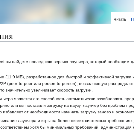
Читать
П
ния
eet вы найдете последнюю версию лаунчера, который необходим д
е (11,9 МБ), разработанное для быстрой и эффективной загрузки 
2P (peer-to-peer или person-to-person), позволяющую распределят
о значительно увеличивает скорость загрузки.
нчера является его способность автоматически возобновлять прер
яно или вы поставили загрузку на паузу, лаунчер без проблем про
о избавляет от необходимости начинать загрузку заново и экономи
ивание лаунчера и игры на более низких системных требованиях,
есоответствием хотя бы минимальных требований, администрация н