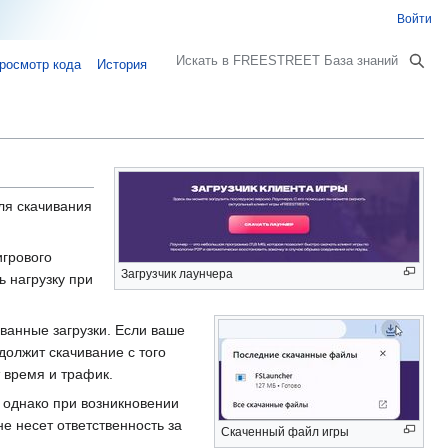
Войти
Поиск
росмотр кода
История
ля скачивания
игрового
Загрузчик лаунчера
ь нагрузку при
ванные загрузки. Если ваше
должит скачивание с того
т время и трафик.
 однако при возникновении
е несет ответственность за
Скаченный файл игры