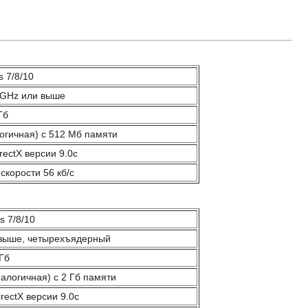
 7/8/10
3 GHz или выше
Гб
огичная) с 512 Мб памяти
rectX версии 9.0c
скорости 56 кб/с
 7/8/10
 выше, четырехъядерный
Гб
алогичная) с 2 Гб памяти
rectX версии 9.0c