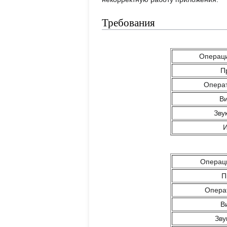
Требования
Операци
П
Операт
Ви
Зву
И
Операц
П
Опера
В
Зву