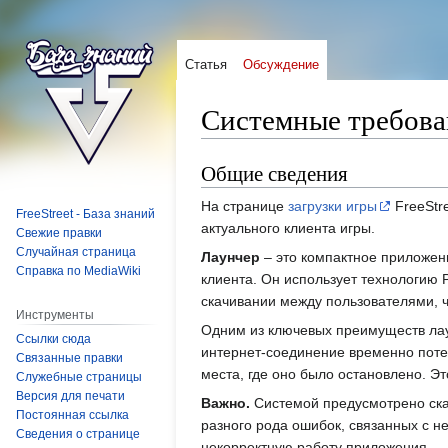
Статья
Обсуждение
Системные требова
Общие сведения
Перейти
Перейти
к
к
На странице
загрузки игры
FreeStr
навигации
поиску
FreeStreet - База знаний
актуального клиента игры.
Свежие правки
Случайная страница
Лаунчер
– это компактное приложени
Справка по MediaWiki
клиента. Он использует технологию P
скачивании между пользователями, чт
Инструменты
Одним из ключевых преимуществ лау
Ссылки сюда
интернет-соединение временно потер
Связанные правки
места, где оно было остановлено. Эт
Служебные страницы
Версия для печати
Важно.
Системой предусмотрено скач
Постоянная ссылка
разного рода ошибок, связанных с н
Сведения о странице
некорректную работу приложения.