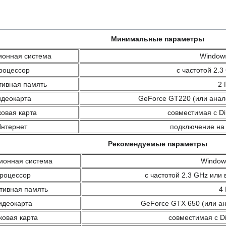
Минимальные параметры
онная система
Windows
роцессор
с частотой 2.
ивная память
2 
деокарта
GeForce GT220 (или анал
ковая карта
совместимая с Di
нтернет
подключение на 
Рекомендуемые параметры
ионная система
Windows
роцессор
с частотой 2.3 GHz или
тивная память
4 
идеокарта
GeForce GTX 650 (или ан
ковая карта
совместимая с Di