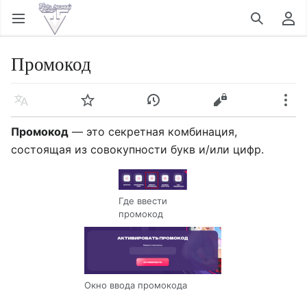
Открыть главное меню
Найти
Пользовательское меню
Промокод
Язык
Следить
История
Править
Ещё
Промокод
— это секретная комбинация,
состоящая из совокупности букв и/или цифр.
Где ввести
промокод
Окно ввода промокода