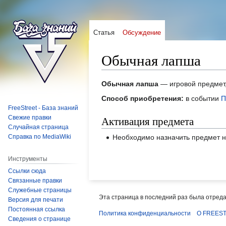
Статья
Обсуждение
Обычная лапша
Перейти
Перейти
Обычная лапша
— игровой предмет,
к
к
Способ приобретения:
в событии
П
навигации
поиску
FreeStreet - База знаний
Свежие правки
Активация предмета
Случайная страница
Необходимо назначить предмет 
Справка по MediaWiki
Инструменты
Ссылки сюда
Связанные правки
Служебные страницы
Эта страница в последний раз была отредак
Версия для печати
Постоянная ссылка
Политика конфиденциальности
О FREEST
Сведения о странице