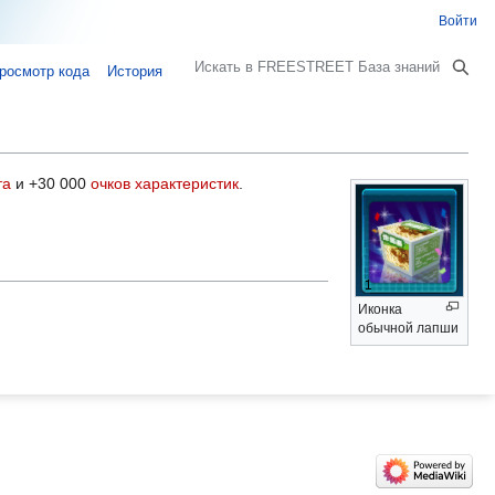
Войти
Поиск
росмотр кода
История
та
и +30 000
очков характеристик
.
Иконка
обычной лапши