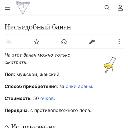
Открыть главное меню
Найти
Пользовательское меню
Несъедобный банан
Язык
Следить
История
Править
Ещё
На этот банан можно только
смотреть.
Пол:
мужской, женский.
Способ приобретения:
за
очки арены
.
Стоимость:
50
очков
.
Передача:
с противоположного пола.
Использование