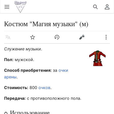
Открыть главное меню
Найти
Пользовательское меню
Костюм "Магия музыки" (м)
Язык
Следить
История
Править
Ещё
Служение музыки.
Пол:
мужской.
Способ приобретения:
за
очки
арены
.
Стоимость:
800
очков
.
Передача:
с противоположного пола.
Использование