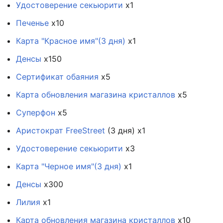
Удостоверение секьюрити
х1
Печенье
х10
Карта "Красное имя"(3 дня)
х1
Денсы
х150
Сертификат обаяния
х5
Карта обновления магазина кристаллов
х5
Суперфон
х5
Аристократ FreeStreet
(3 дня) х1
Удостоверение секьюрити
х3
Карта "Черное имя"(3 дня)
х1
Денсы
х300
Лилия
х1
Карта обновления магазина кристаллов
х10