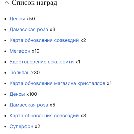
Список наград
Денсы
х50
Дамасская роза
х3
Карта обновления созвездий
х2
Мегафон
х10
Удостоверение секьюрити
х1
Тюльпан
х30
Карта обновления магазина кристаллов
х1
Денсы
х100
Дамасская роза
х5
Карта обновления созвездий
х3
Суперфон
х2