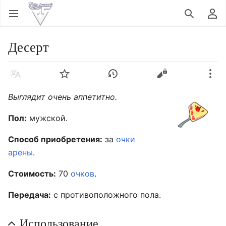
Открыть главное меню
Найти
Пользовательское меню
Десерт
Язык
Следить
История
Править
Ещё
Выглядит очень аппетитно.
Пол:
мужской.
Способ приобретения:
за
очки
арены
.
Стоимость:
70
очков
.
Передача:
с противоположного пола.
Использование