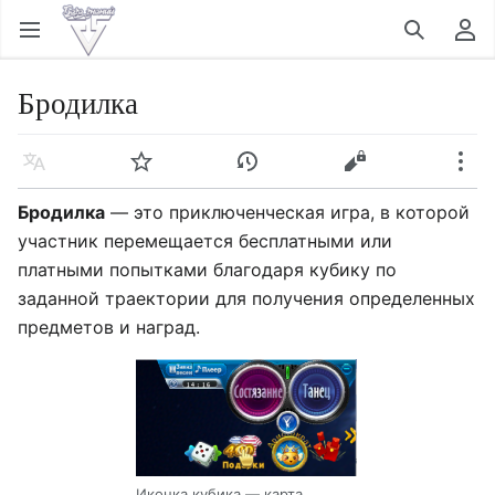
Открыть главное меню
Найти
Пользовательское меню
Бродилка
Язык
Следить
История
Править
Ещё
Бродилка
— это приключенческая игра, в которой
участник перемещается бесплатными или
платными попытками благодаря кубику по
заданной траектории для получения определенных
предметов и наград.
Иконка кубика — карта