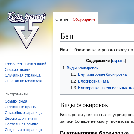
Статья
Обсуждение
Бан
Перейти
Перейти
Бан
— блокировка игрового аккаунта
к
к
Содержание
навигации
поиску
FreeStreet - База знаний
1
Виды блокировок
Свежие правки
1.1
Внутриигровая блокировка
Случайная страница
1.2
Блокировка чата
Справка по MediaWiki
1.3
Блокировка на социальных п
Инструменты
Ссылки сюда
Виды блокировок
Связанные правки
Служебные страницы
Блокировки делятся на: внутриигров
Версия для печати
записи больше не смогут пользовать
Постоянная ссылка
Сведения о странице
Внутриигровая блокировка