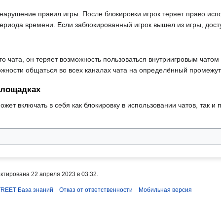
 нарушение правил игры. После блокировки игрок теряет право ис
периода времени. Если заблокированный игрок вышел из игры, досту
го чата, он теряет возможность пользоваться внутриигровым чато
жности общаться во всех каналах чата на определённый промежут
площадках
жет включать в себя как блокировку в использовании чатов, так и
ктирована 22 апреля 2023 в 03:32.
REET База знаний
Отказ от ответственности
Мобильная версия