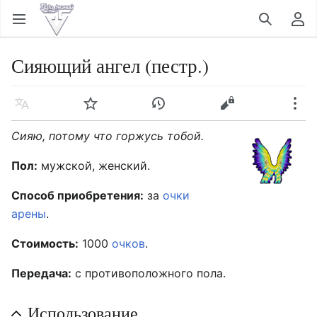
Открыть главное меню
Найти
Пользовательское меню
Сияющий ангел (пестр.)
Язык
Следить
История
Править
Ещё
Сияю, потому что горжусь тобой.
Пол:
мужской, женский.
Способ приобретения:
за
очки
арены
.
Стоимость:
1000
очков
.
Передача:
с противоположного пола.
Использование