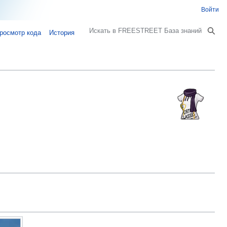
Войти
Поиск
росмотр кода
История