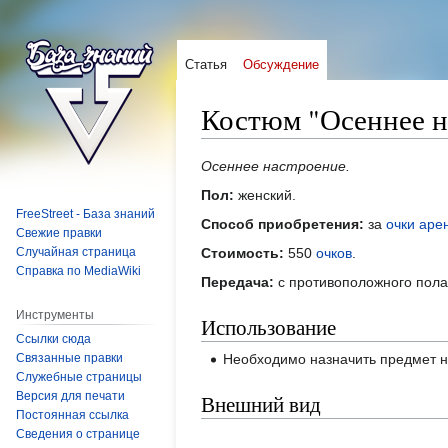
Статья
Обсуждение
Костюм "Осеннее н
Перейти
Перейти
Осеннее настроение.
к
к
Пол:
женский.
навигации
поиску
FreeStreet - База знаний
Способ приобретения:
за
очки аре
Свежие правки
Случайная страница
Стоимость:
550
очков
.
Справка по MediaWiki
Передача:
с противоположного пола
Инструменты
Использование
Ссылки сюда
Связанные правки
Необходимо назначить предмет 
Служебные страницы
Версия для печати
Внешний вид
Постоянная ссылка
Сведения о странице