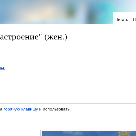
Читать
П
астроение" (жен.)
ны
.
.
на
горячую клавишу
и использовать.