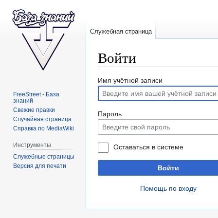
Служебная страница
Войти
Перейти
Перейти
Имя учётной записи
к
к
FreeStreet - База
знаний
навигации
поиску
Свежие правки
Пароль
Случайная страница
Справка по MediaWiki
Инструменты
Оставаться в системе
Служебные страницы
Версия для печати
Войти
Помощь по входу