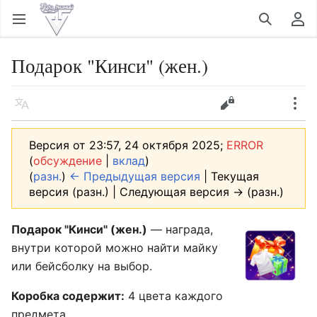
Открыть главное меню
Найти
Пользовательское меню
Подарок "Кинси" (жен.)
Язык
Следить
История
Править
Ещё
Версия от 23:57, 24 октября 2025;
ERROR
(
обсуждение
|
вклад
)
(
разн.
)
← Предыдущая версия
| Текущая
версия (разн.) | Следующая версия → (разн.)
Подарок "Кинси" (жен.)
— награда,
внутри которой можно найти майку
или бейсболку на выбор.
Коробка содержит:
4 цвета каждого
предмета.