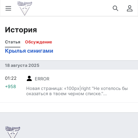
Открыть главное меню
Найти
Пользовательское меню
История
Статья
Обсуждение
Крылья синигами
18 августа 2025
01:22
ERROR
+958
Новая страница: «100px|right ''Не хотелось бы
оказаться в твоем черном списке.''
==Характеристики== '''Пол:''' мужской, женский
<br> '''Анимация:'''
[https://wiki.freestreet.dance/images/5/5b/%D0%9
A%D1%80%D1%8B%D0%BB%D1%8C%D1%8F_%D1
%81%D0%B8%D0%BD%D0%B8%D0%B3%D0%B0%
D0%BC%D0%B8_%D0%BC%D0%B6.gif да] <br>
'''Аура:''' да<br> '''Ср...»