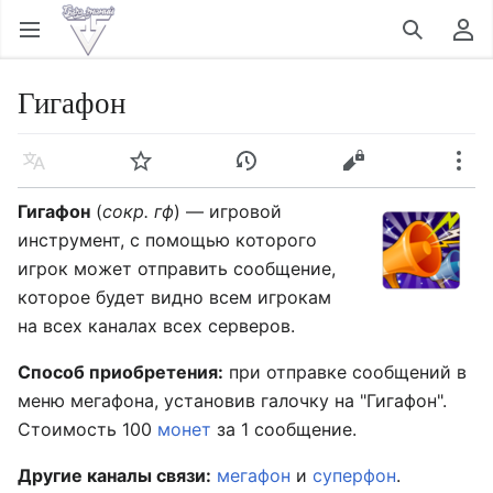
Открыть главное меню
Найти
Пользовательское меню
Гигафон
Язык
Следить
История
Править
Ещё
Гигафон
(
сокр. гф
) — игровой
инструмент, с помощью которого
игрок может отправить сообщение,
которое будет видно всем игрокам
на всех каналах всех серверов.
Способ приобретения:
при отправке сообщений в
меню мегафона, установив галочку на "Гигафон".
Стоимость 100
монет
за 1 сообщение.
Другие каналы связи:
мегафон
и
суперфон
.