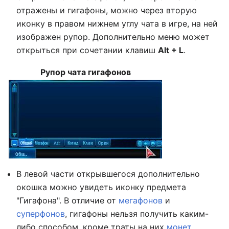
отражены и гигафоны, можно через вторую
иконку в правом нижнем углу чата в игре, на ней
изображен рупор. Дополнительно меню может
открыться при сочетании клавиш
Alt + L
.
Рупор чата гигафонов
В левой части открывшегося дополнительно
окошка можно увидеть иконку предмета
"Гигафона". В отличие от
мегафонов
и
суперфонов
, гигафоны нельзя получить каким-
либо способом, кроме траты на них
монет
,