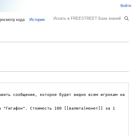
Войти
Поиск
росмотр кода
История