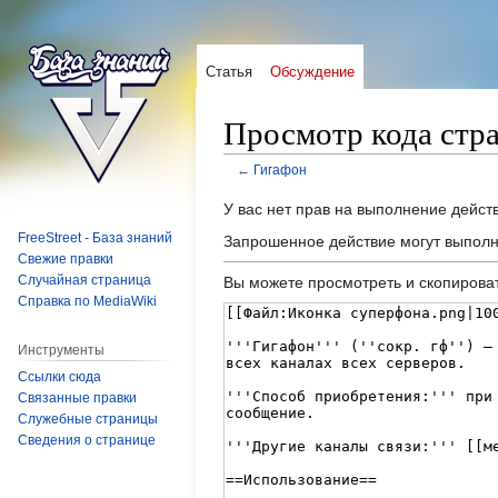
Статья
Обсуждение
Просмотр кода стр
←
Гигафон
Перейти
Перейти
У вас нет прав на выполнение дейс
к
к
FreeStreet - База знаний
Запрошенное действие могут выполн
навигации
поиску
Свежие правки
Случайная страница
Вы можете просмотреть и скопироват
Справка по MediaWiki
Инструменты
Ссылки сюда
Связанные правки
Служебные страницы
Сведения о странице