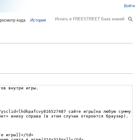
Войти
Поиск
росмотр кода
История