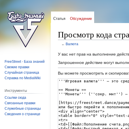
Статья
Обсуждение
Просмотр кода стр
←
Валюта
Перейти
Перейти
У вас нет прав на выполнение дейс
к
к
FreeStreet - База знаний
Запрошенное действие могут выполн
навигации
поиску
Свежие правки
Случайная страница
Вы можете просмотреть и скопироват
Справка по MediaWiki
Инструменты
Ссылки сюда
Связанные правки
Служебные страницы
Сведения о странице