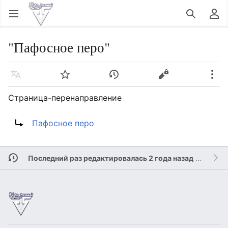
Открыть главное меню
Найти
Пользовательское меню
"Пафосное перо"
Язык
Следить
История
Править
Ещё
Страница-перенаправление
Перенаправление на:
Пафосное перо
Последний раз редактировалась 2 года назад
участником